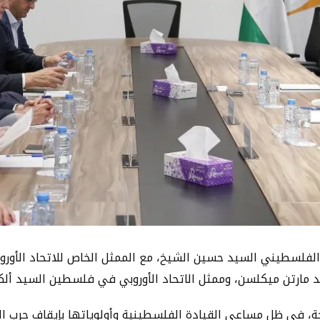
التقى نائب الرئيس الفلسطيني السيد حسين الشيخ، مع الممثل الخاص للاتحا
 مارتن ميكلسن، وممثل الاتحاد الأوروبي في فلسطين السيد ألك
، في ظل مساعي القيادة الفلسطينية وأولوياتها بإيقاف حرب الإبا