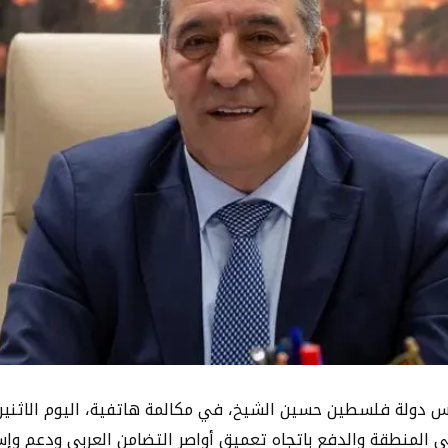
حث سيادة نائب رئيس دولة فلسطين حسين الشيخ، في مكالمة هاتفية، اليوم ال
ي المنطقة والدفع باتجاه تعميق أواصر التضامن العربي ودعم وإ