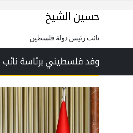
حسين الشيخ
نائب رئيس دولة فلسطين
وفد فلسطيني برئاسة نائب ا