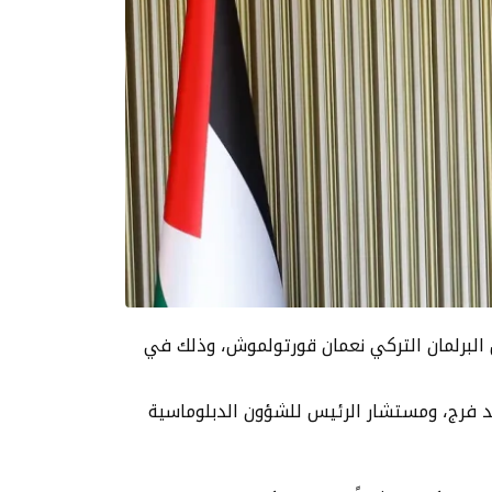
البرلمان التركي نعمان قورتولموش، وذلك في
 فرج، ومستشار الرئيس للشؤون الدبلوماسية