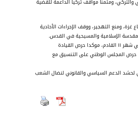
والتركي، ومثمناً مواقف تركيا الداعمة للقضية
زة، ومنع التهجير، ووقف الإجراءات الأحادية
المقدسة الإسلامية والمسيحية في القدس.
واستعرض رئيس المجلس الوطني الفلسطيني، الاستعدادات الجارية لعقد انتخابات المجلس الوطني الفلسطيني في شهر ١١ القادم، موكدا حرص القيادة
لى حرص المجلس الوطني على التنسيق مع
كي لحشد الدعم السياسي والقانوني لنضال الشعب