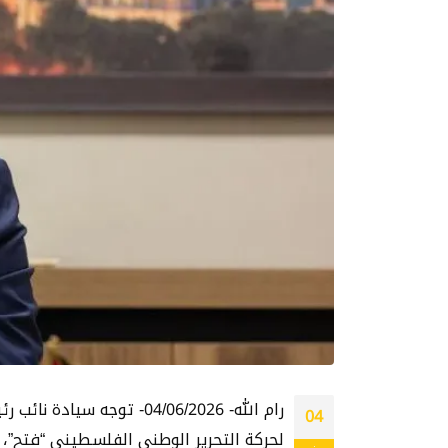
رام الله- 04/06/2026- ت
04
لحركة التحرير الوطني الفلسطيني “فتح”، عق