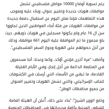
يتم تسوية أوضاع 10000 مواطن فلسطيني تشمل
موافقات هويات جديدة وتغيير عنوان، وبناء عليه وبموجب
هذه التفاهمات فإننا نعلن اليوم عن استقبال دفعة جديدة
من موافقات الهويات من فئة أبناء المواطنين الذين تجاوزوا
سن ال 16 عام ولم يكونوا مسجلين في هويات ذويهم، حيث
بلغ مجموع ما تم الموافقة عليه اليوم 661 موافقة، وذلك
من أجل حصولهم على الهوية وجواز السفر الفلسطيني”.
وأضاف: “مرة أخرى فإنني أؤكد، وكما وعدنا، أننا مستمرون
في المتابعة الدائمة من أجل إنجاز، وفي الأيام القليلة
القادمة، ما تبقى من الأسماء التي أرسلت في الكشوفات
للجانب الإسرائيلي، والتي تشمل الهويات وتغيير العنوان
من جميع محافظات الوطن”.
وتابع الوزير الشيخ”: “بناء على ذلك، أُعلن أن الهيئة العامة
للشؤون المدنية بكافة مديرياتها في المحافظات الجنوبية