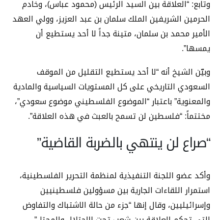
وتابع: “العلاقة بين السيد الرئيس (محمود عباس)، وخادم
الحرمين الشريفين الملك سلمان بن عبد العزيز، وولي العهد
الأمير محمد بن سلمان، متينة جداً لا أحد يستطيع أن
يمسها”.
وبيّن الشيخ أنه “لا أحد يستطيع التقليل من الموقف
السعودي التاريخي على كل المستويات السياسية والمادية
والمعنوية” باعتبار “الموضوع الفلسطيني موضوع سعودي”،
مختتماً: “فلسطين لن تسمح بالعبث في هذه العلاقة”.
“صراع لن ينتهي بالضربة القاضية”
وأكد عضو اللجنة التنفيذية لمنظمة التحرير الفلسطينية،
استمرار اللقاءات الجارية بين مسؤولين فلسطينيين
وإسرائيليين، وقال إنها “جزء من حالة الاشتباك والتفاوض
التي تحكم العلاقة بين شعب تحت الاحتلال والمحتل”.