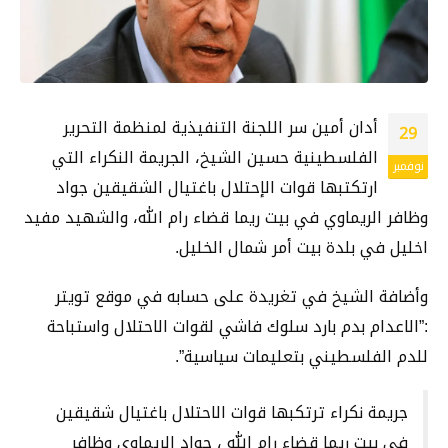
أدان أمين سر اللجنة التنفيذية لمنظمة التحرير
29
الفلسطينية حسين الشيخ، الجريمة النكراء التي
نوفمبر
ارتكتبها قوات الإحتلال باغتيال الشقيقين جواد
وظافر الريماوي في بيت ريما قضاء رام الله، والشهيد مفيد
اخليل في بلدة بيت أمر شمال الخليل.
وأضافة الشيخ في تغريدة على حسابه في موقع تويتر
:”الاعدام بدم بارد سلوك فاشي لقوات الاحتلال واستباحة
للدم الفلسطيني بتعليمات سياسية”.
جريمة نكراء ترتكبها قوات الاحتلال باغتيال شقيقين
في بيت ريما قضاء رام الله ، جواد الريماوي وظافر