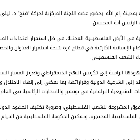
 بمدينة رام الله، بحضور عضو اللجنة المركزية لحركة “فتح” د. لي
 الرئيس آية المحيسن.
نية في الأرض الفلسطينية المحتلة، في ظل استمرار اعتداءات الم
ضاع الإنسانية الكارثية في قطاع غزة نتيجة استمرار العدوان والح
أبناء الشعب الفلسطيني.
ودها الرامية إلى تكريس النهج الديمقراطي وتعزيز المسار السي
لى الشرعية الدولية وقراراتها، بما يفضي إلى إنهاء الاحتلال 
ت التشريعية البرلمانية في نوفمبر والانتخابات الرئاسية في العام 
وق المشروعة للشعب الفلسطيني، وضرورة تكثيف الجهود الدولية ل
ال الفلسطينية المحتجزة، وتمكين الحكومة الفلسطينية من القيام