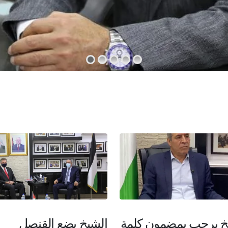
خ يرحب بمضمون كلمة
الشيخ يضع القنصل