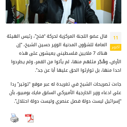
قال عضو اللجنة المركزية لحركة “فتح”، رئيس الهيئة
11
العامة للشؤون المدنية الوزير حسين الشيخ، “إن
أكتوبر
هناك 7 ملايين فلسطيني يعيشون على هذه
الأرض، وهُجّر مثلهم منها، لم يأتوا من القمر، ولم يطردوا
احدا منها، بل توارثوا الحق عليها أبا عن جد”.
جاءت تصريحات الشيخ في تغريدة له عبر موقع “توتير” ردا
على ادعاء وزير الخارجية الأميركي السابق مايك بومبيو، بأن
“إسرائيل ليست دولة فصل عنصري وليست دولة احتلال”.