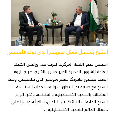
الشيخ يستقبل ممثل سويسرا لدى دولة فلسطين
استقبل عضو اللجنة المركزية لحركة فتح ورئيس الهيئة
العامة للشؤون المدنية الوزير حسين الشيخ، صباح اليوم،
السيد فيكتور فافريكا سفير سويسرا لدى فلسطين. وبحث
الشيخ مع ضيفه آخر التطورات والمستجدات السياسية
المتعلقة بالقضية الفلسطينية والمنطقة. وثمّن الوزير
الشيخ العلاقات الثنائية بين البلدين، شاكراً سويسرا على
دعمها الدائم للقضية الفلسطينية…